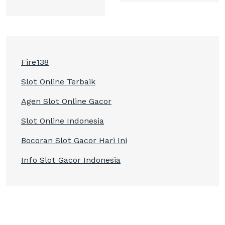
Fire138
Slot Online Terbaik
Agen Slot Online Gacor
Slot Online Indonesia
Bocoran Slot Gacor Hari Ini
Info Slot Gacor Indonesia