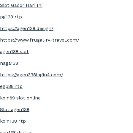
Slot Gacor Hari Ini
pg138 rtp
https://agen138.design/
https://www.frugal-rv-travel.com/
agen138 slot
naga138
https://agen338login4.com/
egp88 rtp
koin69 slot online
Slot agen138
koin138 rtp
asu138 daftar