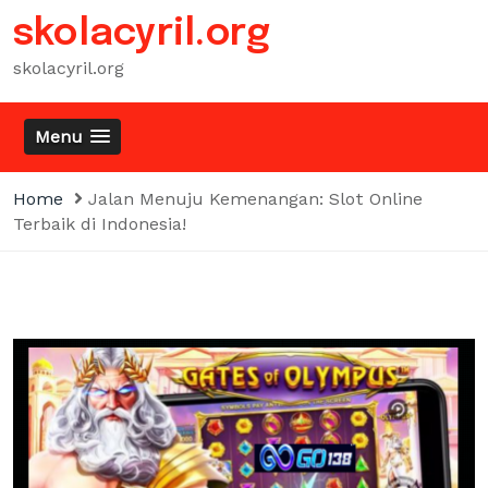
Skip
skolacyril.org
to
content
skolacyril.org
Menu
Home
Jalan Menuju Kemenangan: Slot Online
Terbaik di Indonesia!