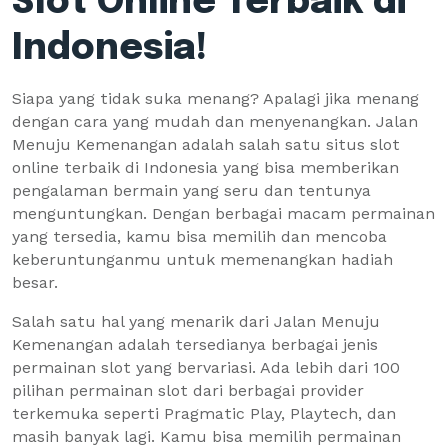
Slot Online Terbaik di
Indonesia!
Siapa yang tidak suka menang? Apalagi jika menang
dengan cara yang mudah dan menyenangkan. Jalan
Menuju Kemenangan adalah salah satu situs slot
online terbaik di Indonesia yang bisa memberikan
pengalaman bermain yang seru dan tentunya
menguntungkan. Dengan berbagai macam permainan
yang tersedia, kamu bisa memilih dan mencoba
keberuntunganmu untuk memenangkan hadiah
besar.
Salah satu hal yang menarik dari Jalan Menuju
Kemenangan adalah tersedianya berbagai jenis
permainan slot yang bervariasi. Ada lebih dari 100
pilihan permainan slot dari berbagai provider
terkemuka seperti Pragmatic Play, Playtech, dan
masih banyak lagi. Kamu bisa memilih permainan