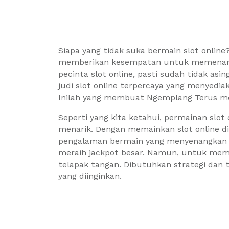
Ngemplang Terus menyediakan berbagai ma
dapat diakses dengan mudah dan cepat. D
saja, para pemain sudah bisa menikmati be
Selain itu, Ngemplang Terus juga memili
sehingga para pemain dapat melakukan tr
Selain itu, Ngemplang Terus juga menawa
pemainnya. Bonus-bonus tersebut dapat 
memenangkan jackpot yang diinginkan. De
bermain dengan lebih lama dan peluang 
Jadi, tunggu apa lagi? Langsung gas pol, 
sekarang juga! Rasakan sensasi bermain s
dapatkan kesempatan untuk memenangkan j
memanfaatkan bonus dan promo yang dit
Dengan pelayanan yang ramah dan profes
pengalaman bermain yang menyenangkan d
ragu lagi untuk bergabung dan bermain di 