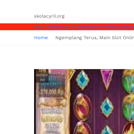
Ngemplang Terus, Mai
5000!
Posted
April 19, 2026
by
Keith Cook
Ngemplang Terus,