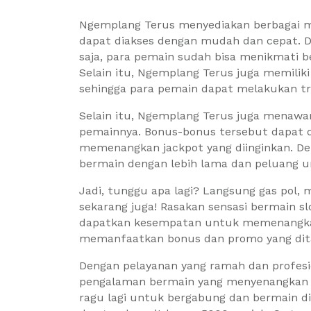
dengan deposit hanya 5000 rupiah. Segera
berikutnya di Ngemplang Terus!
Navigasi
Nikmati Sensasi Bermain
pos
Slot Online dengan Slot
Online APK!
APi
p>
168gg
EGP88
king138