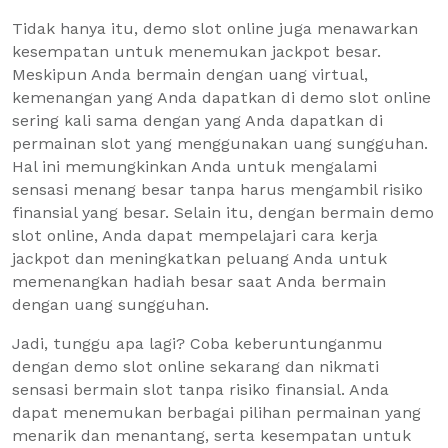
Tidak hanya itu, demo slot online juga menawarkan
kesempatan untuk menemukan jackpot besar.
Meskipun Anda bermain dengan uang virtual,
kemenangan yang Anda dapatkan di demo slot online
sering kali sama dengan yang Anda dapatkan di
permainan slot yang menggunakan uang sungguhan.
Hal ini memungkinkan Anda untuk mengalami
sensasi menang besar tanpa harus mengambil risiko
finansial yang besar. Selain itu, dengan bermain demo
slot online, Anda dapat mempelajari cara kerja
jackpot dan meningkatkan peluang Anda untuk
memenangkan hadiah besar saat Anda bermain
dengan uang sungguhan.
Jadi, tunggu apa lagi? Coba keberuntunganmu
dengan demo slot online sekarang dan nikmati
sensasi bermain slot tanpa risiko finansial. Anda
dapat menemukan berbagai pilihan permainan yang
menarik dan menantang, serta kesempatan untuk