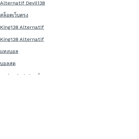
Alternatif Devil138
สล็อตเว็บตรง
King138 Alternatif
King138 Alternatif
แทงบอล
บอลสด
casino trực tuyến
w77 merupakan
Slot Gacor Hari Ini
pg138 rtp
https://agen138.design/
https://www.frugal-rv-travel.com/