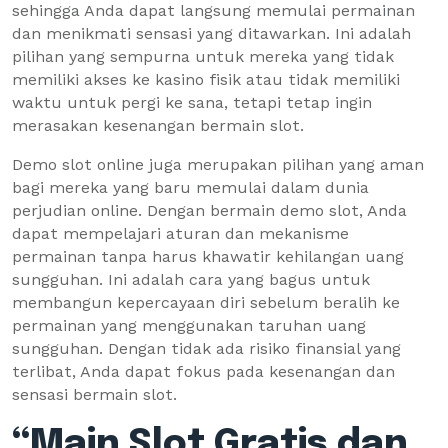
sehingga Anda dapat langsung memulai permainan
dan menikmati sensasi yang ditawarkan. Ini adalah
pilihan yang sempurna untuk mereka yang tidak
memiliki akses ke kasino fisik atau tidak memiliki
waktu untuk pergi ke sana, tetapi tetap ingin
merasakan kesenangan bermain slot.
Demo slot online juga merupakan pilihan yang aman
bagi mereka yang baru memulai dalam dunia
perjudian online. Dengan bermain demo slot, Anda
dapat mempelajari aturan dan mekanisme
permainan tanpa harus khawatir kehilangan uang
sungguhan. Ini adalah cara yang bagus untuk
membangun kepercayaan diri sebelum beralih ke
permainan yang menggunakan taruhan uang
sungguhan. Dengan tidak ada risiko finansial yang
terlibat, Anda dapat fokus pada kesenangan dan
sensasi bermain slot.
“Main Slot Gratis dan